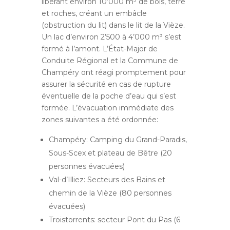
libérant environ 10’000 m³ de bois, terre
et roches, créant un embâcle
(obstruction du lit) dans le lit de la Vièze.
Un lac d’environ 2’500 à 4’000 m³ s’est
formé à l’amont. L’État-Major de
Conduite Régional et la Commune de
Champéry ont réagi promptement pour
assurer la sécurité en cas de rupture
éventuelle de la poche d’eau qui s’est
formée. L’évacuation immédiate des
zones suivantes a été ordonnée:
Champéry: Camping du Grand-Paradis,
Sous-Scex et plateau de Bêtre (20
personnes évacuées)
Val-d’Illiez: Secteurs des Bains et
chemin de la Vièze (80 personnes
évacuées)
Troistorrents: secteur Pont du Pas (6